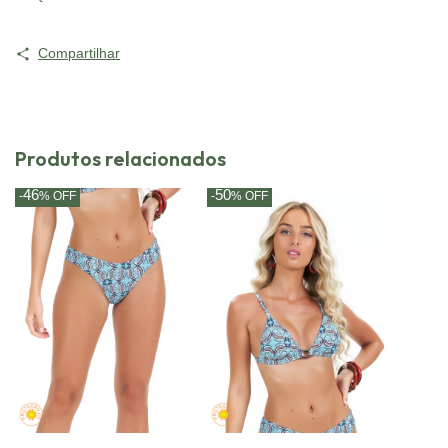
Compartilhar
Produtos relacionados
46
50
-
%
OFF
-
%
OFF