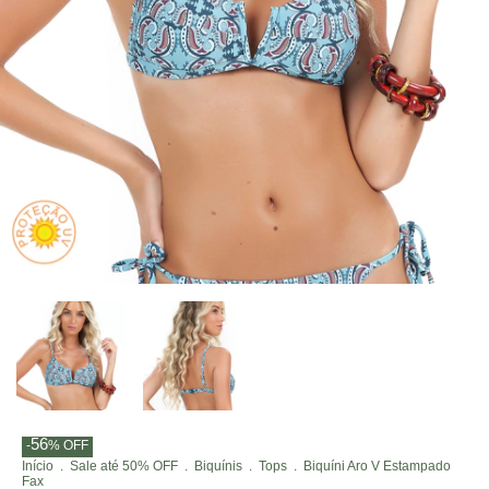
56
-
%
OFF
Início
.
Sale até 50% OFF
.
Biquínis
.
Tops
.
Biquíni Aro V Estampado
Fax