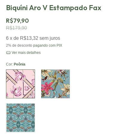
Biquíni Aro V Estampado Fax
R$79,90
R$179,90
6
x de
R$13,32
sem juros
2% de desconto
pagando com PIX
Ver mais detalhes
Cor:
Peônia
Peônia
Floral
Cashmere