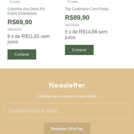
2 cores
2 cores
Calcinha Asa Delta Fio
Top Cortininha Com Fivela
Duplo Estampada
R$89,90
R$69,90
R$179,90
R$129,90
6
x
de
R$14,98
sem
6
x
de
R$11,65
sem
juros
juros
Comprar
Comprar
Newsletter
Cadastre-se e receba nossas ofertas.