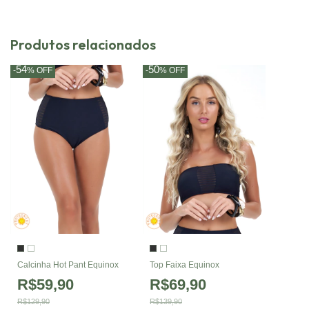
Produtos relacionados
54
50
-
%
OFF
-
%
OFF
Calcinha Hot Pant Equinox
Top Faixa Equinox
R$59,90
R$69,90
R$129,90
R$139,90