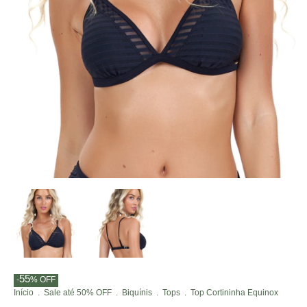
55
-
%
OFF
Início
.
Sale até 50% OFF
.
Biquínis
.
Tops
.
Top Cortininha Equinox