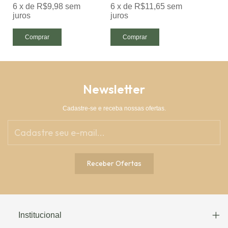
6
x
de
R$9,98
sem
6
x
de
R$11,65
sem
juros
juros
Comprar
Comprar
Newsletter
Cadastre-se e receba nossas ofertas.
Institucional