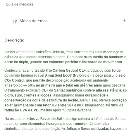
Guia de medidas
Meios de envio
Descrição
A mais vendida das coleções Debrisa, essa calcinha traz uma
modelagem
clássica
que atende diversos biotipos. Com
cobertura média do bumbum
e
corte fio duplo
, garante um
caimento perfeito
e
liberdade de movimento
.
Confeccionada no
tecido Trip Carbon Neutral CL+
, produzido com fio de
poliamida biodegradável
Amni Soul Eco® (Nylon 6.6)
, a peça possui o
selo
CO₂ Control
, que permite decomposição acelerada em ambiente
anaeróbico —
50% no primeiro ano e total em até três anos
após descarte.
O tratamento exclusivo
CL+ da Santaconstância
confere
alta resistência ao
cloro, suor, cremes e loções
, assegurando maior
durabilidade
e
conservação da cor e da estrutura do tecido
. Além disso, oferece
proteção
solar permanente com fator UV entre 50+ e 80+
, bloqueando até
98% da
radiação UVA e UVB
, mesmo após múltiplas lavagens.
Na estampa exclusiva
Favos do Sol
, o design celebra a influência do Sol na
natureza, com
elementos hexagonais que remetem às colmeias
,
simbolizando equilíbrio e perfeição. As
folhas e flores estilizadas
trazem um