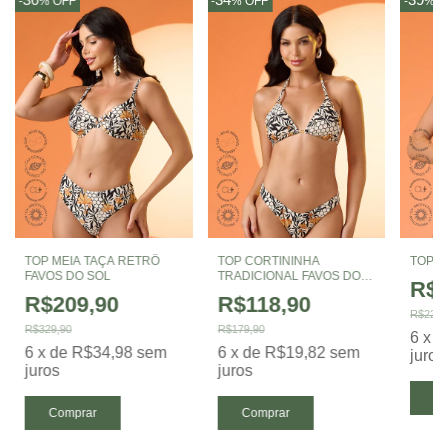
-
%
OFF
-
%
OFF
-
%
O
TOP MEIA TAÇA RETRÔ
TOP CORTININHA
TOP F
FAVOS DO SOL
TRADICIONAL FAVOS DO
R$1
SOL
R$209,90
R$118,90
R$229,
R$329,90
R$179,90
6
x
d
6
x
de
R$34,98
sem
6
x
de
R$19,82
sem
juros
juros
juros
Co
Comprar
Comprar