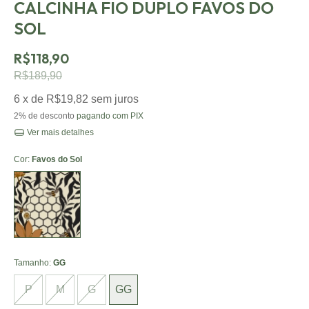
CALCINHA FIO DUPLO FAVOS DO
SOL
R$118,90
R$189,90
6
x de
R$19,82
sem juros
2% de desconto
pagando com PIX
Ver mais detalhes
Cor:
Favos do Sol
Favos do
Sol
Tamanho:
GG
P
M
G
GG