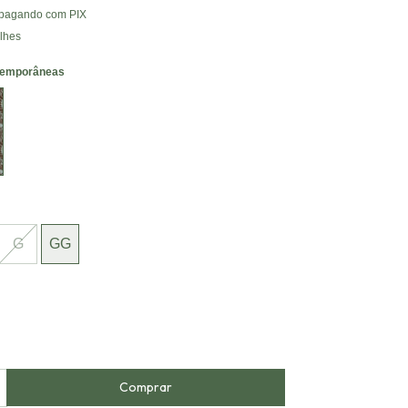
pagando com PIX
lhes
temporâneas
âneas
G
GG