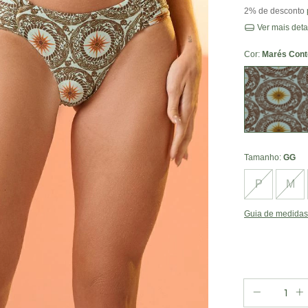
2% de desconto
Ver mais deta
Cor:
Marés Con
Marés
Contempor
Tamanho:
GG
P
M
Guia de medidas