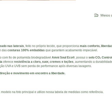
Meios d
eado nas laterais
, feito no próprio tecido, que proporciona
mais conforto, liberd
ém das
costuras 100% embutidas
que garantem acabamento impecável.
do com fio de poliamida biodegradável
Amni Soul Eco®
, possui o
selo CO₂ Contro
ia
oferece
resistência a cloro, suor, cremes e loções
, aumentando a durabilidad
ação UVA e UVB sem perda de performance após diversas lavagens.
direção e movimento em encontro a liberdade.
a modelo na foto principal e utilize nossa tabela de medidas como referência.