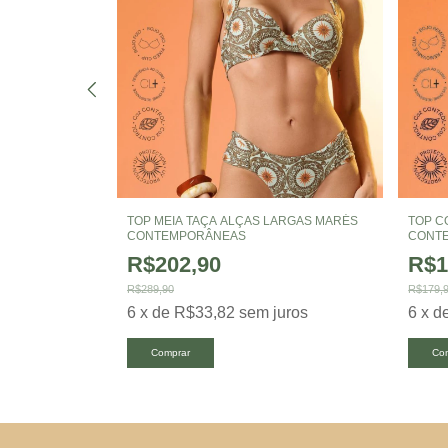
E COM BOTÃO
TOP MEIA TAÇA ALÇAS LARGAS MARÉS
TOP C
CONTEMPORÂNEAS
CONT
R$202,90
R$1
uros
R$289,90
R$179,
6
x
de
R$33,82
sem juros
6
x
d
Comprar
Co