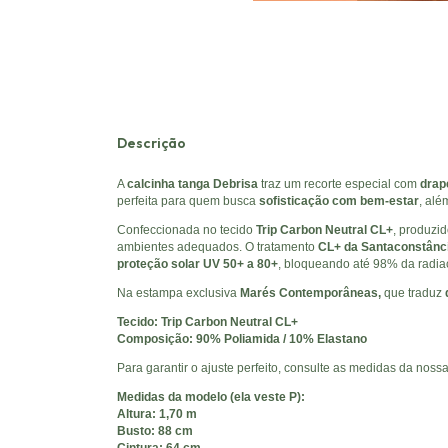
Descrição
A
calcinha tanga Debrisa
traz um recorte especial com
drap
perfeita para quem busca
sofisticação com bem-estar
, al
Confeccionada no tecido
Trip Carbon Neutral CL+
, produzi
ambientes adequados. O tratamento
CL+ da Santaconstânc
proteção solar UV 50+ a 80+
, bloqueando até 98% da radi
Na estampa exclusiva
Marés Contemporâneas,
que
traduz
Tecido: Trip Carbon Neutral CL+
Composição: 90% Poliamida / 10% Elastano
Para garantir o ajuste perfeito, consulte as medidas da noss
Medidas da modelo (ela veste P):
Altura: 1,70 m
Busto: 88 cm