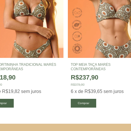
ORTININHA TRADICIONAL MARÉS
TOP MEIA TAÇA MARÉS
EMPORÂNEAS
CONTEMPORÂNEAS
18,90
R$237,90
90
R$379,90
e
R$19,82
sem juros
6
x
de
R$39,65
sem juros
mprar
Comprar