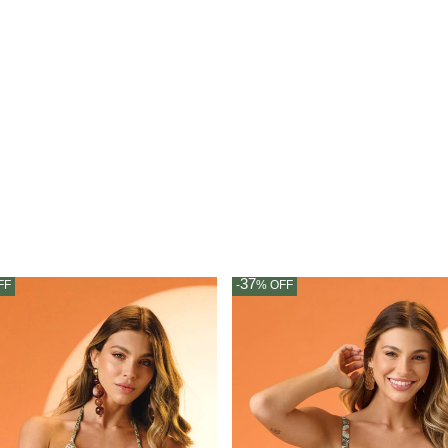
37
FF
-
%
OFF