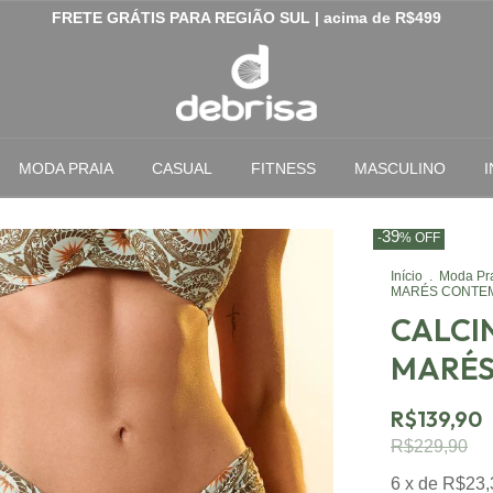
FRETE GRÁTIS PARA REGIÃO SUL | acima de R$499
MODA PRAIA
CASUAL
FITNESS
MASCULINO
I
39
-
%
OFF
Início
.
Moda Pr
MARÉS CONTE
CALCI
MARÉS
R$139,90
R$229,90
6
x de
R$23,