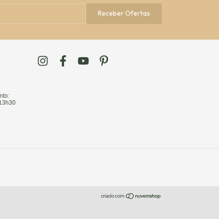
nto:
 13h30