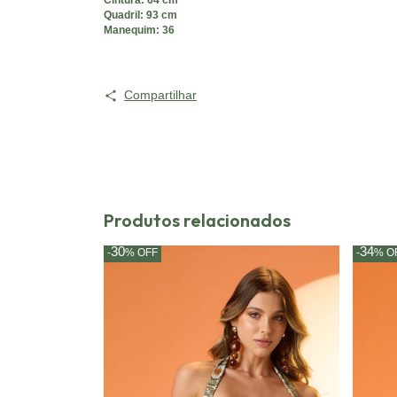
Cintura: 64 cm
Quadril: 93 cm
Manequim: 36
Compartilhar
Produtos relacionados
30
34
-
%
OFF
-
%
O