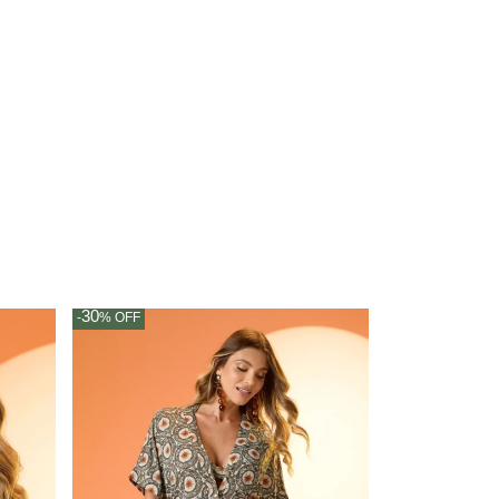
30
-
%
OFF