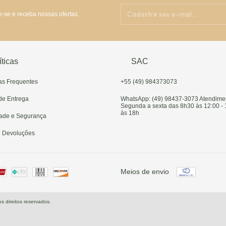
-se e receba nossas ofertas.
íticas
SAC
as Frequentes
+55 (49) 984373073
 de Entrega
WhatsApp: (49) 98437-3073 Atendime
Segunda a sexta das 8h30 às 12:00 -
às 18h
dade e Segurança
e Devoluções
Meios de envio
direitos reservados.