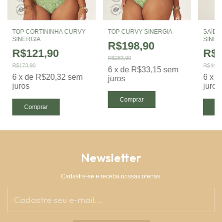
TOP CORTININHA CURVY
TOP CURVY SINERGIA
SAÍDA
SINERGIA
SINER
R$198,90
R$121,90
R$3
R$283,90
R$173,90
R$440,
6
x
de
R$33,15
sem
6
x
de
R$20,32
sem
6
x
d
juros
juros
juros
Comprar
Comprar
Co
Newsletter
Cadastre-se e receba nossas ofertas.