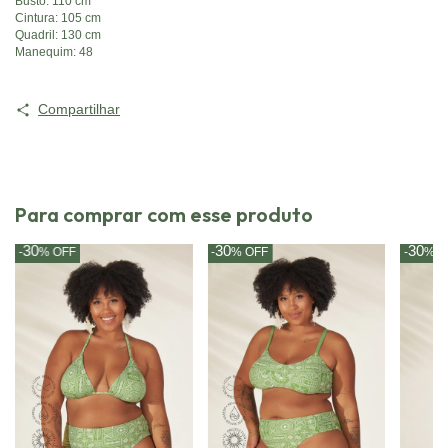
Busto: 110 cm
Cintura: 105 cm
Quadril: 130 cm
Manequim: 48
Compartilhar
Para comprar com esse produto
30
30
30
-
%
OFF
-
%
OFF
-
%
O