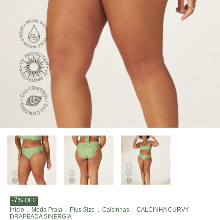
7
-
%
OFF
Início
.
Moda Praia
.
Plus Size
.
Calcinhas
.
CALCINHA CURVY
DRAPEADA SINERGIA