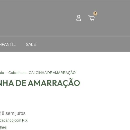
0
NFANTIL
SALE
aia
.
Calcinhas
.
CALCINHA DE AMARRAÇÃO
NHA DE AMARRAÇÃO
48
sem juros
pagando com PIX
lhes