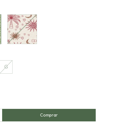
Sonhos de
Verão
G