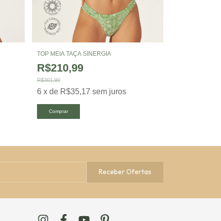
TOP MEIA TAÇA SINERGIA
TOP MEIA TAÇA
R$210,99
R$195,9
R$301,90
R$278,90
6
x
de
R$35,17
sem juros
6
x
de
R$32,
Comprar
Comprar