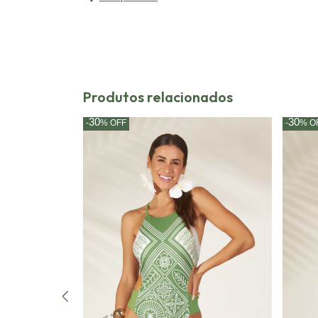
Produtos relacionados
30
30
-
%
OFF
-
%
O