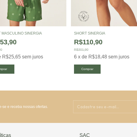
 MASCULINO SINERGIA
SHORT SINERGIA
53,90
R$110,90
90
R$301,90
e
R$25,65
sem juros
6
x
de
R$18,48
sem juros
mprar
Comprar
-se e receba nossas ofertas.
íticas
SAC