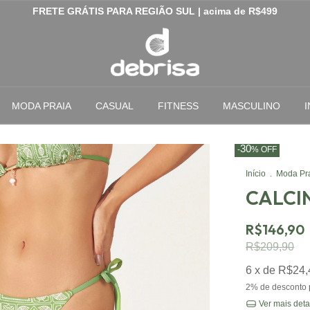
FRETE GRÁTIS PARA REGIÃO SUL | acima de R$499
MODA PRAIA
CASUAL
FITNESS
MASCULINO
I
30
-
%
OFF
Início
.
Moda Pr
CALCI
R$146,90
R$209,90
6
x de
R$24,
2% de desconto
Ver mais deta