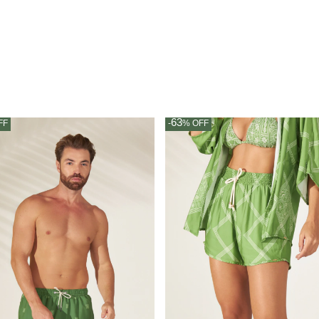
63
FF
-
%
OFF