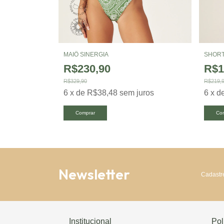
MAIÔ SINERGIA
SHORT
R$230,90
R$1
R$329,90
R$219,
uros
6
x
de
R$38,48
sem juros
6
x
d
Comprar
Co
Newsletter
Cadastre
Institucional
Pol