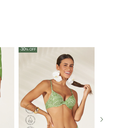
30
30
-
%
OFF
-
%
OFF