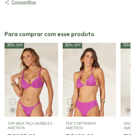
Compartilhar
Para comprar com esse produto
30
30
30
-
%
OFF
-
%
OFF
-
%
O
TOP MEIA TAÇA BUBBLES
TOP CORTININHA
SAIA 
AMETISTA
AMETISTA
AMETI