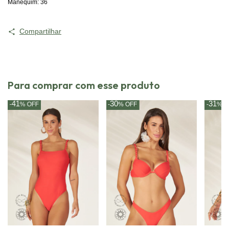
Manequim: 36
Compartilhar
Para comprar com esse produto
41
30
31
-
%
OFF
-
%
OFF
-
%
O