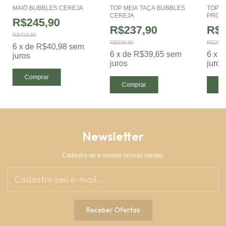
MAIÔ BUBBLES CEREJA
TOP MEIA TAÇA BUBBLES
TOP M
CEREJA
PROF
R$245,90
R$237,90
R$1
R$419,90
R$339,90
R$289,
6
x
de
R$40,98
sem
6
x
de
R$39,65
sem
6
x
d
juros
juros
juros
Comprar
Comprar
Co
Newsletter
Cadastre-se e receba nossas ofertas.