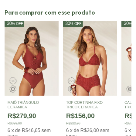
Para comprar com esse produto
30
30
30
-
%
OFF
-
%
OFF
-
%
O
MAIÔ TRIÂNGULO
TOP CORTINHA FIXO
CALCI
CERÂMICA
TRICÔ CERÂMICA
TRICÔ
R$279,90
R$156,00
R$1
R$399,90
R$222,90
R$250,
6
x
de
R$46,65
sem
6
x
de
R$26,00
sem
6
x
d
juros
juros
juros