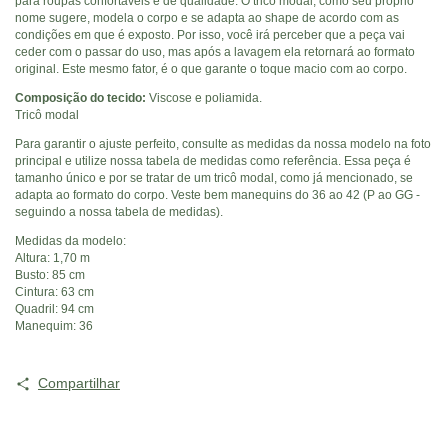
para roupas confortáveis e de qualidade. O tricô modal, como seu próprio
nome sugere, modela o corpo e se adapta ao shape de acordo com as
condições em que é exposto. Por isso, você irá perceber que a peça vai
ceder com o passar do uso, mas após a lavagem ela retornará ao formato
original. Este mesmo fator, é o que garante o toque macio com ao corpo.
Composição do tecido:
Viscose e poliamida.
Tricô modal
Para garantir o ajuste perfeito, consulte as medidas da nossa modelo na foto
principal e utilize nossa tabela de medidas como referência. Essa peça é
tamanho único e por se tratar de um tricô modal, como já mencionado, se
adapta ao formato do corpo. Veste bem manequins do 36 ao 42 (P ao GG -
seguindo a nossa tabela de medidas).
Medidas da modelo:
Altura: 1,70 m
Busto: 85 cm
Cintura: 63 cm
Quadril: 94 cm
Manequim: 36
Compartilhar