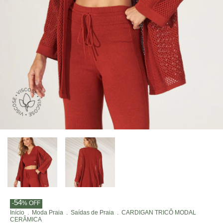
54
-
%
OFF
Início
.
Moda Praia
.
Saídas de Praia
.
CARDIGAN TRICÔ MODAL
CERÂMICA