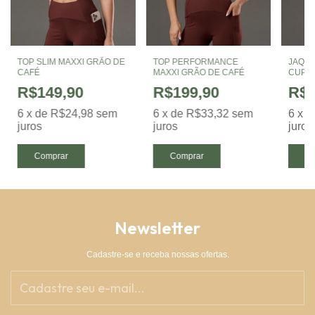
TOP SLIM MAXXI GRÃO DE
TOP PERFORMANCE
JAQUE
CAFÉ
MAXXI GRÃO DE CAFÉ
CUPR
R$149,90
R$199,90
R$5
6
x
de
R$24,98
sem
6
x
de
R$33,32
sem
6
x
d
juros
juros
juros
Comprar
Comprar
Co
Newsletter
Cadastre-se e receba nossas ofertas.