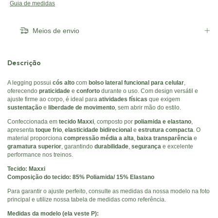
Guia de medidas
Meios de envio
Descrição
A legging possui
cós alto
com
bolso lateral funcional para celular
,
oferecendo
praticidade
e
conforto
durante o uso. Com design versátil e
ajuste firme ao corpo, é ideal para
atividades físicas
que exigem
sustentação
e
liberdade de movimento
, sem abrir mão do estilo.
Confeccionada em
tecido Maxxi
, composto por
poliamida e elastano
,
apresenta
toque frio
,
elasticidade bidirecional
e
estrutura compacta
. O
material proporciona
compressão média a alta
,
baixa transparência
e
gramatura superior
, garantindo
durabilidade
,
segurança
e excelente
performance nos treinos.
Tecido: Maxxi
Composição do tecido: 85% Poliamida/ 15% Elastano
Para garantir o ajuste perfeito, consulte as medidas da nossa modelo na foto
principal e utilize nossa tabela de medidas como referência.
Medidas da modelo (ela veste P):