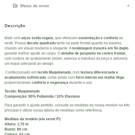
Meios de envio
Descrição
Maiô com
alças estilo regata
, que oferecem
sustentação e conforto
ao
vestir. Possui
decote quadrado
tanto na parte frontal quanto na traseira,
criando um visual moderno e elegante. A
modelagem traseira em fio duplo
garante melhor ajuste ao corpo. O
detalhe de pesponto no centro frontal
,
com costura de acabamento visível, valoriza a estrutura da peça e adiciona
um toque artesanal ao design.
Confeccionado em
tecido Maquinetado
, com
textura diferenciada e
acabamento sofisticado
, conta ainda com
forro interno em malha Vega
,
proporcionando
conforto e segurança
durante o uso.
Tecido: Maquinetado
Composição: 90% Poliamida / 10% Elastano
Para garantir o ajuste perfeito, consulte as medidas da nossa modelo na foto
principal e utilize nossa tabela de medidas como referência.
Medidas da modelo (ela veste P):
Altura: 1,70 m
Busto: 89 cm
Cintura: 62 cm