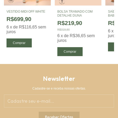
VESTIDO MIDI OFF WHITE
BOLSA TRAMADO COM
SAÍDA
DETALHE DUNA
BABA
R$699,90
R$219,90
R$2
6
x
de
R$116,65
sem
R$319,90
6
x
d
juros
6
x
de
R$36,65
sem
juros
juros
Comprar
Co
Comprar
Newsletter
Cadastre-se e receba nossas ofertas.