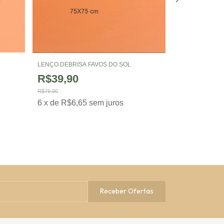
CANGA DEBRIS
LENÇO DEBRISA FAVOS DO SOL
FAVOS DO SOL
R$39,90
R$99,90
R$79,90
R$199,90
6
x
de
R$6,65
sem juros
6
x
de
R$16,