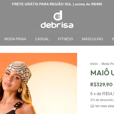
FRETE GRÁTIS PARA REGIÃO SUL | acima de R$499
MODA PRAIA
CASUAL
FITNESS
MASCULINO
I
Início
.
Moda Pr
MAIÔ 
R$329,90
6
x de
R$54,
2% de desconto
Ver mais deta