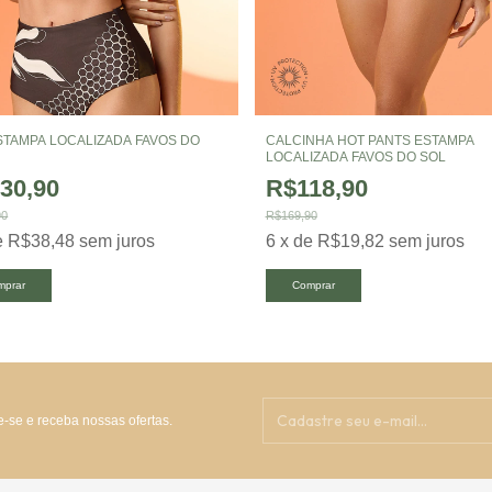
STAMPA LOCALIZADA FAVOS DO
CALCINHA HOT PANTS ESTAMPA
LOCALIZADA FAVOS DO SOL
30,90
R$118,90
90
R$169,90
e
R$38,48
sem juros
6
x
de
R$19,82
sem juros
mprar
Comprar
-se e receba nossas ofertas.