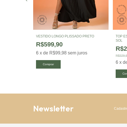
M BABADO
VESTIDO LONGO PLISSADO PRETO
TOP E
SOL
R$599,90
R$2
6
x
de
R$99,98
sem juros
R$329,
uros
6
x
d
Comprar
Co
Newsletter
Cadastre