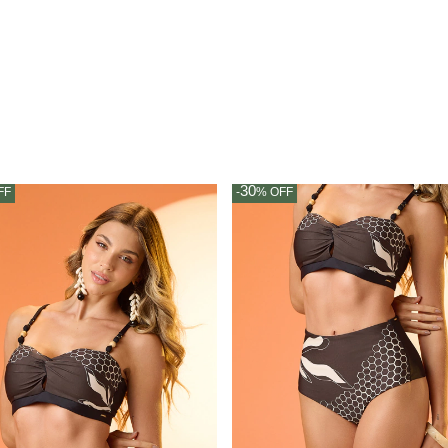
30
FF
-
%
OFF