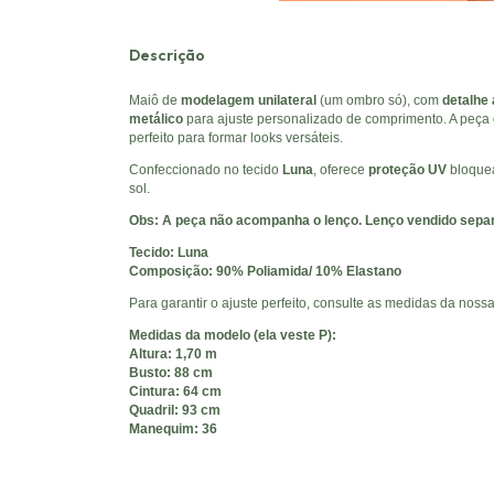
Descrição
Maiô de
modelagem unilateral
(um ombro só), com
detalhe
metálico
para ajuste personalizado de comprimento. A peça
perfeito para formar looks versáteis.
Confeccionado no tecido
Luna
, oferece
proteção UV
bloque
sol.
Obs: A peça não acompanha o lenço. Lenço vendido sepa
Tecido: Luna
Composição: 90% Poliamida/ 10% Elastano
Para garantir o ajuste perfeito, consulte as medidas da noss
Medidas da modelo (ela veste P):
Altura: 1,70 m
Busto: 88 cm
Cintura: 64 cm
Quadril: 93 cm
Manequim: 36