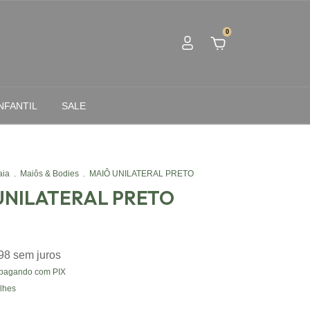
0
NFANTIL
SALE
aia
.
Maiôs & Bodies
.
MAIÔ UNILATERAL PRETO
UNILATERAL PRETO
98
sem juros
pagando com PIX
lhes