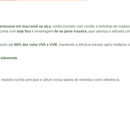
 artesanal em macramê na alça
, confeccionado com cordão e bolinhas de madeira
 conta com
bojo fixo
e modelagem
fio na parte traseira
, que valoriza a silhueta
ando até
98% dos raios UVA e UVB
, mantendo a eficácia mesmo após múltiplas l
radamente.
a modelo na foto principal e utilize nossa tabela de medidas como referência.