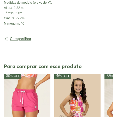
Medidas do modelo (ele veste M):
Altura: 1,82 m
Tórax: 82 cm
Cintura: 79 cm
Manequim: 40
Compartilhar
Para comprar com esse produto
30
46
39
-
%
OFF
-
%
OFF
-
%
O