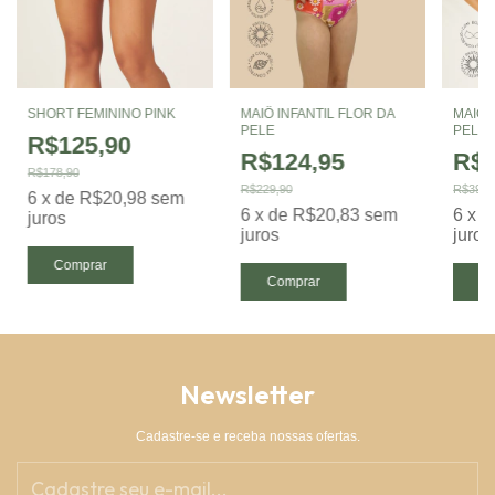
SHORT FEMININO PINK
MAIÔ INFANTIL FLOR DA
MAIÔ 
PELE
PELE
R$125,90
R$124,95
R$2
R$178,90
R$229,90
R$399,
6
x
de
R$20,98
sem
6
x
de
R$20,83
sem
6
x
d
juros
juros
juros
Comprar
Comprar
Co
Newsletter
Cadastre-se e receba nossas ofertas.