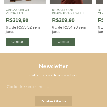
CALÇA COMFORT
BLUSA DECOTE
BLUS
VERSALLES
QUADRADO OFF WHITE
QUAD
CAFÉ
R$319,90
R$209,90
R$2
6
x
de
R$53,32
sem
6
x
de
R$34,98
sem
6
x
d
juros
juros
juros
Comprar
Comprar
Newsletter
Cadastre-se e receba nossas ofertas.