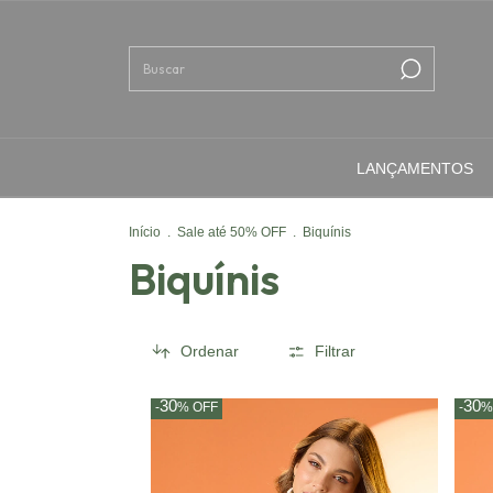
LANÇAMENTOS
Início
.
Sale até 50% OFF
.
Biquínis
Biquínis
Ordenar
Filtrar
30
30
-
%
OFF
-