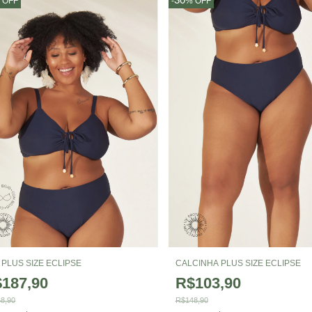
%
OFF
-
%
OFF
 PLUS SIZE ECLIPSE
CALCINHA PLUS SIZE ECLIPSE
187,90
R$103,90
8,90
R$148,90