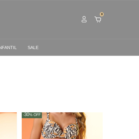
0
NFANTIL
SALE
30
-
%
OFF