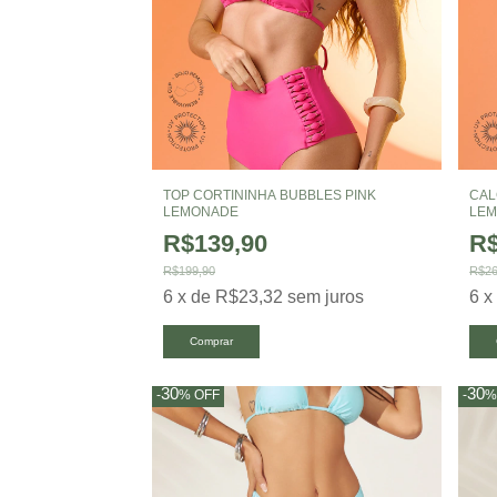
TOP CORTININHA BUBBLES PINK
CAL
LEMONADE
LE
R$139,90
R$
R$199,90
R$26
6
x
de
R$23,32
sem juros
6
Comprar
30
30
-
%
OFF
-