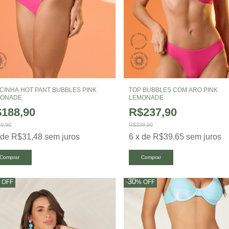
CINHA HOT PANT BUBBLES PINK
TOP BUBBLES COM ARO PINK
MONADE
LEMONADE
188,90
R$237,90
9,90
R$339,90
x
de
R$31,48
sem juros
6
x
de
R$39,65
sem juros
Comprar
Comprar
30
%
OFF
-
%
OFF