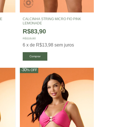
DE
CALCINHA STRING MICRO FIO PINK
LEMONADE
R$83,90
R$119,90
6
x
de
R$13,98
sem juros
Comprar
30
-
%
OFF