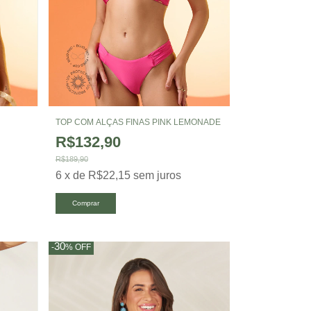
TOP COM ALÇAS FINAS PINK LEMONADE
R$132,90
R$189,90
6
x
de
R$22,15
sem juros
Comprar
30
-
%
OFF