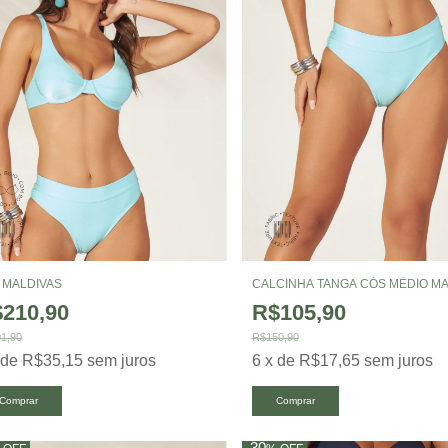
 MALDIVAS
CALCINHA TANGA CÓS MÉDIO MA
210,90
R$105,90
1,90
R$150,90
x
de
R$35,15
sem juros
6
x
de
R$17,65
sem juros
Comprar
Comprar
30