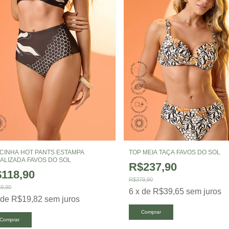
CINHA HOT PANTS ESTAMPA
TOP MEIA TAÇA FAVOS DO SOL
ALIZADA FAVOS DO SOL
R$237,90
118,90
R$379,90
9,90
6
x
de
R$39,65
sem juros
x
de
R$19,82
sem juros
Comprar
Comprar