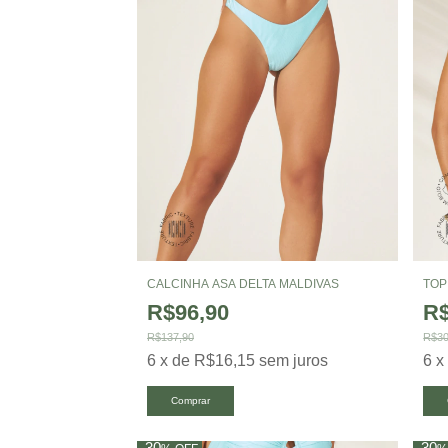
CALCINHA ASA DELTA MALDIVAS
TOP
R$96,90
R$
R$137,90
R$30
6
x
de
R$16,15
sem juros
6
Comprar
30
30