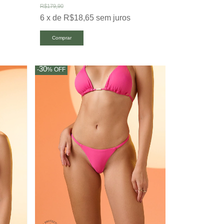
R$179,90
6
x
de
R$18,65
sem juros
Comprar
30
-
%
OFF