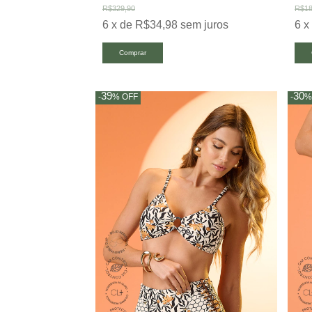
R$329,90
R$18
6
x
de
R$34,98
sem juros
6
Comprar
39
30
-
%
OFF
-