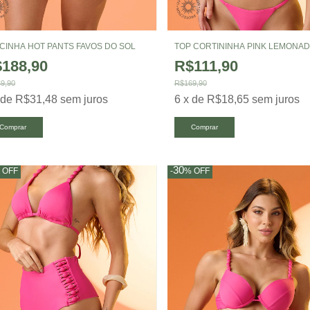
CINHA HOT PANTS FAVOS DO SOL
TOP CORTININHA PINK LEMONA
188,90
R$111,90
9,90
R$169,90
x
de
R$31,48
sem juros
6
x
de
R$18,65
sem juros
Comprar
Comprar
30
%
OFF
-
%
OFF