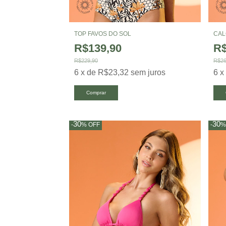
TOP FAVOS DO SOL
CAL
R$139,90
R$
R$229,90
R$26
6
x
de
R$23,32
sem juros
6
Comprar
30
30
-
%
OFF
-