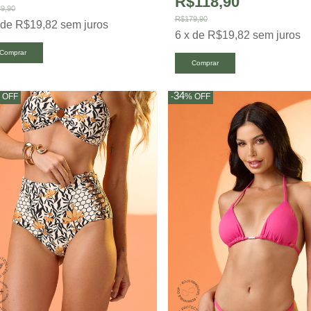
R$118,90
9,90
R$179,90
x
de
R$19,82
sem juros
6
x
de
R$19,82
sem juros
Comprar
Comprar
34
%
OFF
-
%
OFF