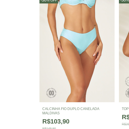
-
%
OFF
-
CALCINHA FIO DUPLO CANELADA
TOP
MALDIVAS
R$
R$103,90
R$26
R$148,90